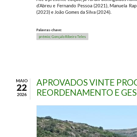
d’Abreu e Fernando Pessoa (2021), Manuela Rap
(2023) e João Gomes da Silva (2024).
Palavras-chave:
prémio; Gonçalo Ribeiro Teles
APROVADOS VINTE PRO
MAIO
22
REORDENAMENTO E GES
2026