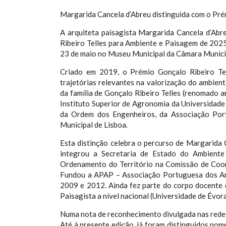
Margarida Cancela d’Abreu distinguida com o Pré
A arquiteta paisagista Margarida Cancela d’Abr
Ribeiro Telles para Ambiente e Paisagem de 2025
23 de maio no Museu Municipal da Câmara Munici
Criado em 2019, o Prémio Gonçalo Ribeiro Te
trajetórias relevantes na valorização do ambient
da família de Gonçalo Ribeiro Telles (renomado a
Instituto Superior de Agronomia da Universidade 
da Ordem dos Engenheiros, da Associação Por
Municipal de Lisboa.
Esta distinção celebra o percurso de Margarida 
integrou a Secretaria de Estado do Ambient
Ordenamento do Território na Comissão de Coo
Fundou a APAP – Associação Portuguesa dos Arq
2009 e 2012. Ainda fez parte do corpo docente d
Paisagista a nível nacional (Universidade de Évora
Numa nota de reconhecimento divulgada nas redes
Até à presente edição, já foram distinguidos no