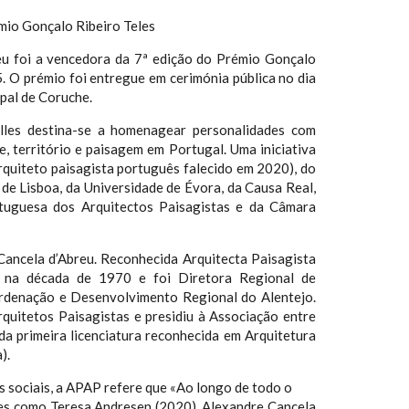
mio Gonçalo Ribeiro Teles
eu foi a vencedora da 7ª edição do Prémio Gonçalo
. O prémio foi entregue em cerimónia pública no dia
pal de Coruche.
lles destina-se a homenagear personalidades com
e, território e paisagem em Portugal. Uma iniciativa
rquiteto paisagista português falecido em 2020), do
de Lisboa, da Universidade de Évora, da Causa Real,
tuguesa dos Arquitectos Paisagistas e da Câmara
Cancela d’Abreu. Reconhecida Arquitecta Paisagista
e na década de 1970 e foi Diretora Regional de
rdenação e Desenvolvimento Regional do Alentejo.
uitetos Paisagistas e presidiu à Associação entre
a primeira licenciatura reconhecida em Arquitetura
).
 sociais, a APAP refere que «Ao longo de todo o
mes como Teresa Andresen (2020), Alexandre Cancela