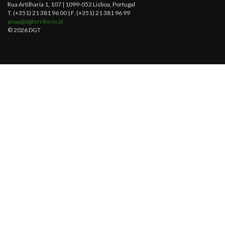
Rua Artilharia 1, 107 | 1099-052 Lisboa, Portugal
T. (+351) 21 381 96 00 | F. (+351) 21 381 96 99
pnap@dgterritorio.pt
© 2026 DGT