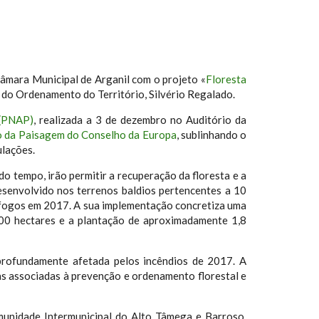
âmara Municipal de Arganil com o projeto «
Floresta
 do Ordenamento do Território, Silvério Regalado.
 (PNAP)
, realizada a 3 de dezembro no Auditório da
 da Paisagem do Conselho da Europa
, sublinhando o
ulações.
o tempo, irão permitir a recuperação da floresta e a
desenvolvido nos terrenos baldios pertencentes a 10
s fogos em 2017. A sua implementação concretiza uma
500 hectares e a plantação de aproximadamente 1,8
 profundamente afetada pelos incêndios de 2017. A
ras associadas à prevenção e ordenamento florestal e
munidade Intermunicipal do Alto Tâmega e Barroso,