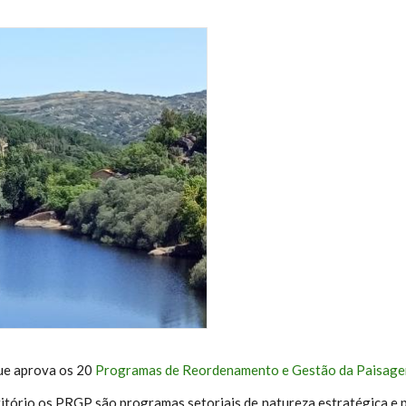
ue aprova os 20
Programas de Reordenamento e Gestão da Paisag
itório os PRGP são programas setoriais de natureza estratégica e 