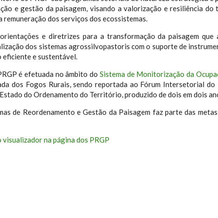
ação e gestão da paisagem, visando a valorização e resiliência do 
a remuneração dos serviços dos ecossistemas.
rientações e diretrizes para a transformação da paisagem que a
italização dos sistemas agrossilvopastoris com o suporte de instru
eficiente e sustentável.
PRGP é efetuada no âmbito do
Sistema de Monitorização da Ocupa
ada dos Fogos Rurais, sendo reportada ao Fórum Intersetorial d
o Estado do Ordenamento do Território, produzido de dois em dois an
as de Reordenamento e Gestão da Paisagem faz parte das metas
 visualizador na página dos PRGP