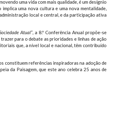
promovendo uma vida com mais qualidade, é um desígnio
o implica uma nova cultura e uma nova mentalidade,
ministração local e central, e da participação ativa
Sociedade Atual”
, a 8.ª Conferência Anual propõe-se
razer para o debate as prioridades e linhas de ação
oriais que, a nível local e nacional, têm contribuído
os constituem referências inspiradoras na adoção de
opeia da Paisagem, que este ano celebra 25 anos de