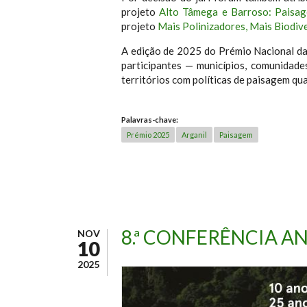
projeto
Alto Tâmega e Barroso: Paisa
projeto
Mais Polinizadores, Mais Biodiv
A edição de 2025 do Prémio Nacional d
participantes — municípios, comunidad
territórios com políticas de paisagem qua
Palavras-chave:
Prémio 2025
Arganil
Paisagem
8.ª CONFERÊNCIA A
NOV
10
2025