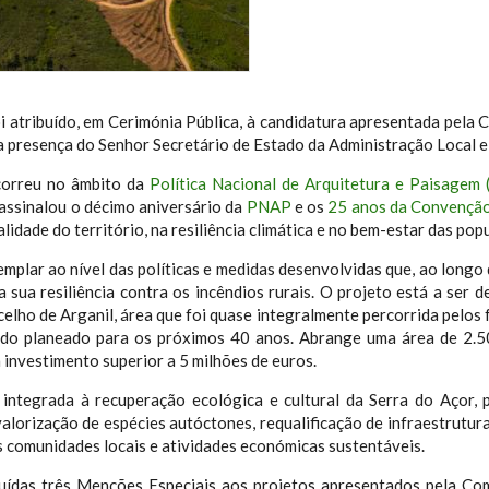
atribuído, em Cerimónia Pública, à candidatura apresentada pela C
a presença do Senhor Secretário de Estado da Administração Local e
correu no âmbito da
Política Nacional de Arquitetura e Paisagem
 assinalou o décimo aniversário da
PNAP
e os
25 anos da Convenção
lidade do território, na resiliência climática e no bem-estar das pop
mplar ao nível das políticas e medidas desenvolvidas que, ao longo d
 sua resiliência contra os incêndios rurais. O projeto está a ser 
elho de Arganil, área que foi quase integralmente percorrida pelo
ando planeado para os próximos 40 anos. Abrange uma área de 2.
investimento superior a 5 milhões de euros.
integrada à recuperação ecológica e cultural da Serra do Açor,
valorização de espécies autóctones, requalificação de infraestrutu
s comunidades locais e atividades económicas sustentáveis.
buídas três Menções Especiais aos projetos apresentados pela Co