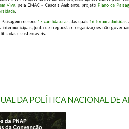
gem Viva
, pela EMAC – Cascais Ambiente, projeto
Plano de Paisa
ersidade
.
a Paisagem recebeu
17 candidaturas
, das quais
16 foram admitidas
a
es intermunicipais, junta de freguesia e organizações não gover
lificadas e sustentáveis.
NUAL DA POLÍTICA NACIONAL DE 