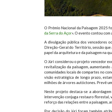
O Prémio Nacional da Paisagem 2025 foi 
da Serra do Açor
». O evento contou com 
A divulgação pública dos vencedores o
Direção-Geral do Território, sessão que
papel da arquitetura e da paisagem na qua
O Júri considerou o projeto vencedor exe
revitalização da paisagem, aumentando a
comunidades locais de compartes no conc
visão estratégica de longo prazo, est
milhões de árvores autóctones. Prevê um 
Neste projeto destaca-se a abordagem 
intervenção conjuga restauro florestal, 
reforço das relações entre a paisagem, a
Por decisão do júri foram também atri