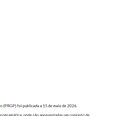
em
(PRGP) foi publicada a 15 de maio de 2026.
programática, onde são apresentadas um conjunto de