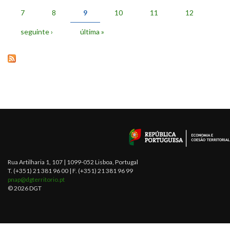
PÁGINAS
7
8
9
10
11
12
seguinte ›
última »
Rua Artilharia 1, 107 | 1099-052 Lisboa, Portugal
T. (+351) 21 381 96 00 | F. (+351) 21 381 96 99
pnap@dgterritorio.pt
© 2026 DGT