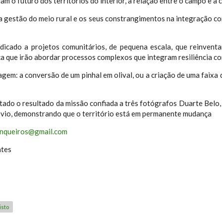
am o futuro dos territórios do interior, a relação entre o campo e a c
a gestão do meio rural e os seus constrangimentos na integração 
icado a projetos comunitários, de pequena escala, que reinventa
ça que irão abordar processos complexos que integram resiliência c
sagem: a conversão de um pinhal em olival, ou a criação de uma faix
ado o resultado da missão confiada a três fotógrafos Duarte Belo, 
bvio, demonstrando que o território está em permanente mudança
unqueiros@gmail.com
ntes
isto