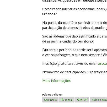
distintos. As questões em debate interpel
Como reconsiderar as economias locais, 
urbanos?
Na parte da manhã o seminário será ded
participação de atores diretos da mudan
São as aldeias que dão significado à pai
de assumir e cuidar do território.
Durante o período da tarde será apresent
a ver na paisagem, o que nem sempre é ó
Inscrição gratuita através do email
arcc
N.º máximo de participantes 50 participa
Mais informações
Palavras-chave:
Seminário
Paisagem
ADXTUR
Aldeias do X