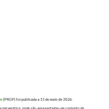
em
(PRGP) foi publicada a 15 de maio de 2026.
programática, onde são apresentadas um conjunto de