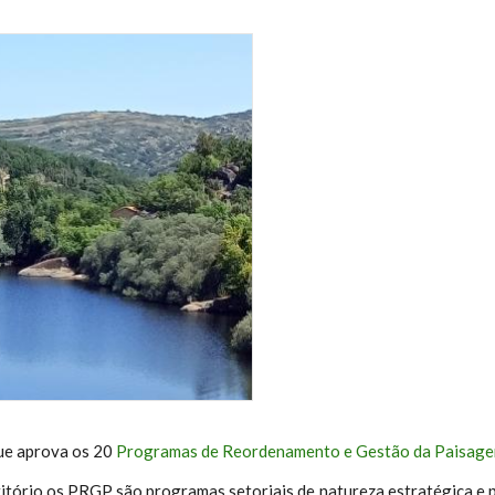
ue aprova os 20
Programas de Reordenamento e Gestão da Paisag
itório os PRGP são programas setoriais de natureza estratégica e 