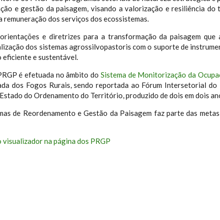
ação e gestão da paisagem, visando a valorização e resiliência do 
a remuneração dos serviços dos ecossistemas.
rientações e diretrizes para a transformação da paisagem que a
italização dos sistemas agrossilvopastoris com o suporte de instru
eficiente e sustentável.
PRGP é efetuada no âmbito do
Sistema de Monitorização da Ocupa
ada dos Fogos Rurais, sendo reportada ao Fórum Intersetorial d
o Estado do Ordenamento do Território, produzido de dois em dois an
as de Reordenamento e Gestão da Paisagem faz parte das metas
 visualizador na página dos PRGP