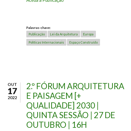
Palavras-chave:
Publicação
Lei da Arquitetura
Europa
Políticas Internacionais
Espaço Construído
2.º FÓRUM ARQUITETURA
OUT
17
E PAISAGEM [+
2022
QUALIDADE] 2030 |
QUINTA SESSÃO | 27 DE
OUTUBRO | 16H