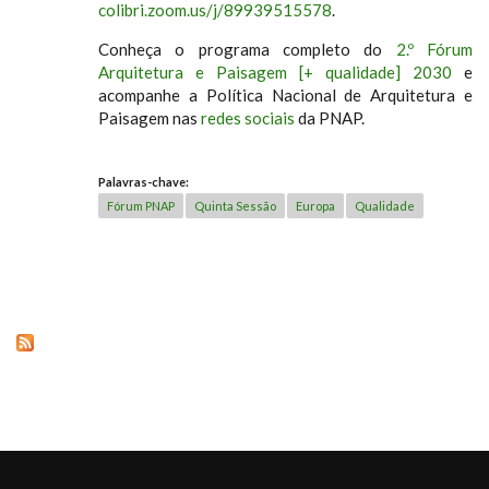
colibri.zoom.us/j/89939515578
.
Conheça o programa completo do
2.º Fórum
Arquitetura e Paisagem [+ qualidade] 2030
e
acompanhe a Política Nacional de Arquitetura e
Paisagem nas
redes sociais
da PNAP.
Palavras-chave:
Fórum PNAP
Quinta Sessão
Europa
Qualidade