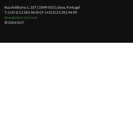
Rua Artilharia 1, 107 | 1099-052 Lisboa, Portugal
T. (+351) 21 381 96 00 | F. (+351) 21 381 96 99
pnap@dgterritorio.pt
© 2026 DGT