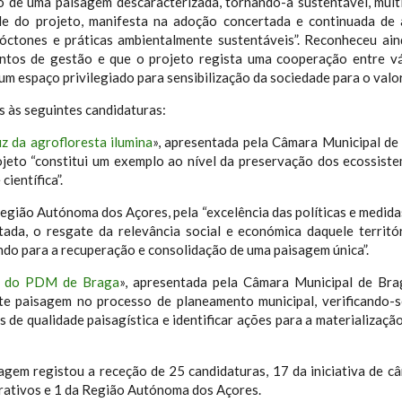
o de uma paisagem descaracterizada, tornando-a sustentável, mult
ade do projeto, manifesta na adoção concertada e continuada de
óctones e práticas ambientalmente sustentáveis”. Reconheceu ain
ntos de gestão e que o projeto regista uma cooperação entre vár
 espaço privilegiado para sensibilização da sociedade para o valor
 às seguintes candidaturas:
z da agrofloresta ilumina
», apresentada pela Câmara Municipal d
jeto “constitui um exemplo ao nível da preservação dos ecossist
ientífica”.
Região Autónoma dos Açores, pela “excelência das políticas e medi
tada, o resgate da relevância social e económica daquele territ
ndo para a recuperação e consolidação de uma paisagem única”.
ão do PDM de Braga
», apresentada pela Câmara Municipal de Brag
e paisagem no processo de planeamento municipal, verificando-
 de qualidade paisagística e identificar ações para a materializaç
gem registou a receção de 25 candidaturas, 17 da iniciativa de c
ucrativos e 1 da Região Autónoma dos Açores.