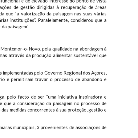
ifuncional e de elevado interesse do ponto de vista
 ações de gestão dirigidas à recuperação de áreas
da que “a valorização da paisagem nas suas várias
ias instituições”. Paralelamente, considerou que a
 da paisagem”.
e Montemor-o-Novo, pela qualidade na abordagem à
emas através da produção alimentar sustentável que
das implementadas pelo Governo Regional dos Açores,
ório e permitiram travar o processo de abandono e
a, pelo facto de ser “uma iniciativa inspiradora e
se que a consideração da paisagem no processo de
ão das medidas concorrentes à sua proteção, gestão e
âmaras municipais, 3 provenientes de associações de