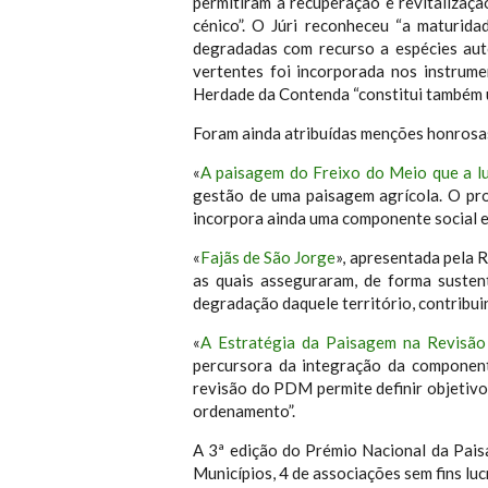
permitiram a recuperação e revitalizaçã
cénico”. O Júri reconheceu “a maturid
degradadas com recurso a espécies aut
vertentes foi incorporada nos instrume
Herdade da Contenda “constitui também um
Foram ainda atribuídas menções honrosas
«
A paisagem do Freixo do Meio que a lu
gestão de uma paisagem agrícola. O pro
incorpora ainda uma componente social e c
«
Fajãs de São Jorge
», apresentada pela 
as quais asseguraram, de forma susten
degradação daquele território, contribui
«
A Estratégia da Paisagem na Revis
percursora da integração da component
revisão do PDM permite definir objetivos
ordenamento”.
A 3ª edição do Prémio Nacional da Paisa
Municípios, 4 de associações sem fins l