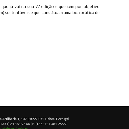
que já vai na sua 7.ª edição e que tem por objetivo
m) sustentáveis e que constituam uma boa prática de
a Artilharia 1, 107 | 1099-052 Lisboa, Portugal
 (+351) 21 381 96 00 | F. (+351) 21 381 96 99
ap@dgterritorio.pt