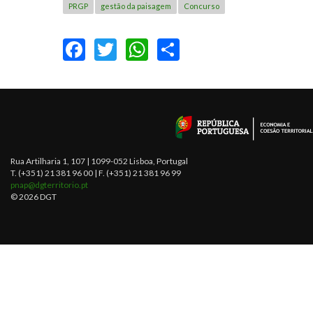
PRGP
gestão da paisagem
Concurso
FACEBOOK
TWITTER
WHATSAPP
SHARE
Rua Artilharia 1, 107 | 1099-052 Lisboa, Portugal
T. (+351) 21 381 96 00 | F. (+351) 21 381 96 99
pnap@dgterritorio.pt
© 2026 DGT