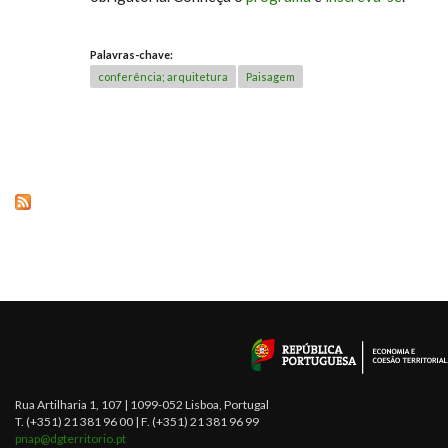
Palavras-chave:
conferência; arquitetura
Paisagem
Rua Artilharia 1, 107 | 1099-052 Lisboa, Portugal
T. (+351) 21 381 96 00 | F. (+351) 21 381 96 99
pnap@dgterritorio.pt