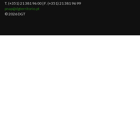
T. (+351) 21 381 96 00 | F. (+351) 21 381 96 99
pnap@dgterritorio.pt
© 2026 DGT