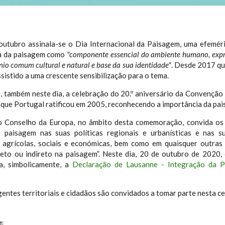
outubro assinala-se o Dia Internacional da Paisagem, uma efeméri
a da paisagem como
"componente essencial do ambiente humano, expr
nio comum cultural e natural e base da sua identidade"
. Desde 2017 que
sistido a uma crescente sensibilização para o tema.
, também neste dia, a celebração do 20.º aniversário da Convenção
que Portugal ratificou em 2005, reconhecendo a importância da pa
o Conselho da Europa, no âmbito desta comemoração, convida os 
a paisagem nas suas políticas regionais e urbanísticas e nas sua
, agrícolas, sociais e económicas, bem como em quaisquer outras 
reto ou indireto na paisagem”. Neste dia, 20 de outubro de 2020
a, simbolicamente, a
Declaração de Lausanne - Integração da P
entes territoriais e cidadãos são convidados a tomar parte nesta c
e: