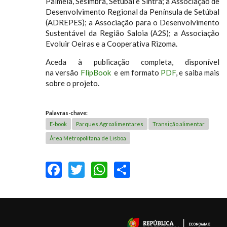
Palmela, Sesimbra, Setúbal e Sintra; a Associação de
Desenvolvimento Regional da Península de Setúbal
(ADREPES); a Associação para o Desenvolvimento
Sustentável da Região Saloia (A2S); a Associação
Evoluir Oeiras e a Cooperativa Rizoma.
Aceda à publicação completa, disponível
na versão
FlipBook
e em formato
PDF
, e saiba mais
sobre o projeto.
Palavras-chave:
E-book
Parques Agroalimentares
Transição alimentar
Área Metropolitana de Lisboa
FACEBOOK
TWITTER
WHATSAPP
SHARE