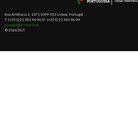
Rua Artilharia 1, 107 | 1099-052 Lisboa, Portugal
T. (+351) 21 381 96 00 | F. (+351) 21 381 96 99
pnap@dgterritorio.pt
© 2026 DGT